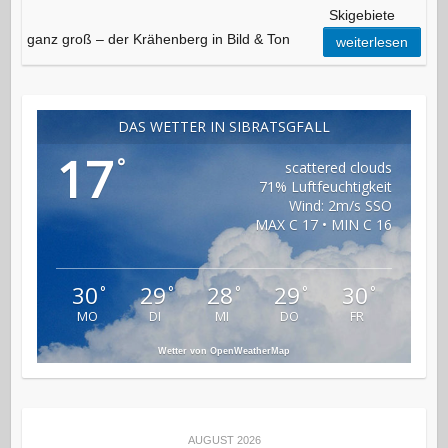
Skigebiete
ganz groß – der Krähenberg in Bild & Ton
weiterlesen
DAS WETTER IN SIBRATSGFÄLL
17
°
scattered clouds
71% Luftfeuchtigkeit
Wind: 2m/s SSO
MAX C 17 • MIN C 16
30
29
28
29
30
°
°
°
°
°
MO
DI
MI
DO
FR
Wetter von OpenWeatherMap
AUGUST 2026