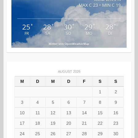
MAX C 23 • MIN C 19
25
28
30
29
28
°
°
°
°
°
FR
SA
SO
MO
DI
Wetter von OpenWeatherMap
AUGUST 2026
M
D
M
D
F
S
S
1
2
3
4
5
6
7
8
9
10
11
12
13
14
15
16
17
18
19
20
21
22
23
24
25
26
27
28
29
30