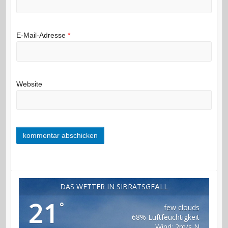
E-Mail-Adresse
*
Website
DAS WETTER IN SIBRATSGFÄLL
21
°
few clouds
68% Luftfeuchtigkeit
Wind: 2m/s N