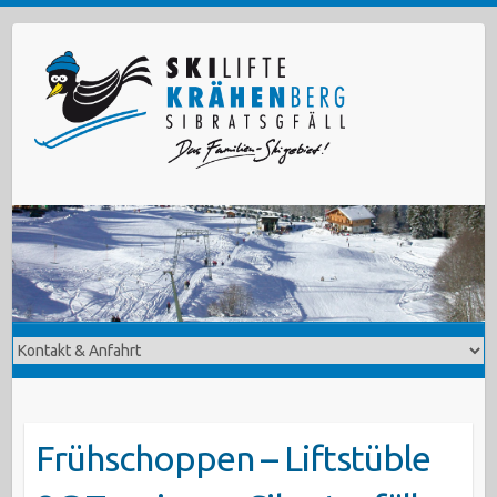
Skip
to
content
Frühschoppen – Liftstüble