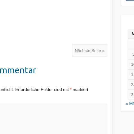
Nächste Seite »
1
ommentar
1
2
ntlicht.
Erforderliche Felder sind mit
*
markiert
3
« M