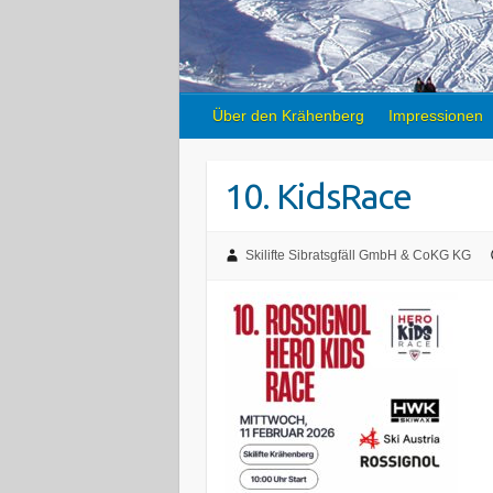
Über den Krähenberg
Impressionen
10. KidsRace
Skilifte Sibratsgfäll GmbH & CoKG KG