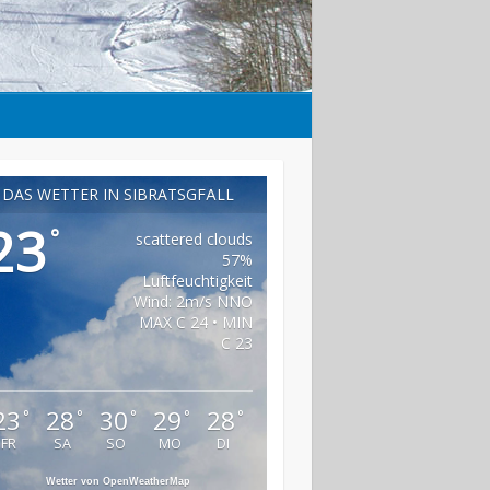
DAS WETTER IN SIBRATSGFÄLL
23
°
scattered clouds
57%
Luftfeuchtigkeit
Wind: 2m/s NNO
MAX C 24 • MIN
C 23
23
28
30
29
28
°
°
°
°
°
FR
SA
SO
MO
DI
Wetter von OpenWeatherMap