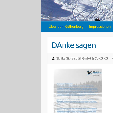
Über den Krähenberg
Impressionen
DAnke sagen
Skilifte Sibratsgfäll GmbH & CoKG KG