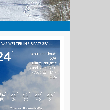
DAS WETTER IN SIBRATSGFÄLL
24
°
scattered clouds
53%
Luftfeuchtigkeit
Wind: 2m/s NNO
MAX C 25 • MIN
C 24
24
28
30
29
28
°
°
°
°
°
FR
SA
SO
MO
DI
Wetter von OpenWeatherMap