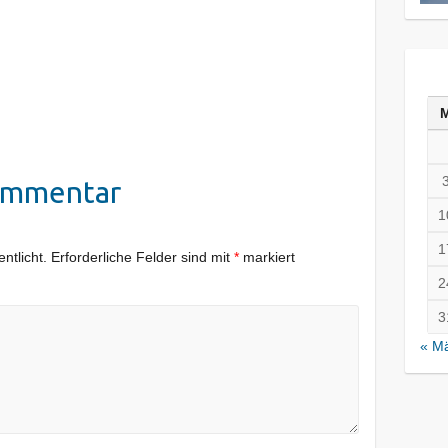
ommentar
1
1
ntlicht.
Erforderliche Felder sind mit
*
markiert
2
3
« M